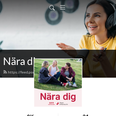
Nära dig
https://feed.podbean.com/naradig/feed.xml