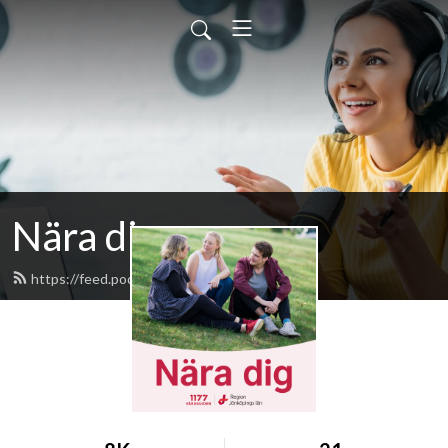
Nära dig
https://feed.podbean.com/naradig/feed.xml